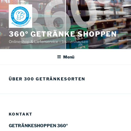
Zum
Inhalt
springen
360º GETRÄNKE SHOPPEN
Onlineshop & Lieferservice – Immenhausen
Menü
ÜBER 300 GETRÄNKESORTEN
KONTAKT
GETRÄNKESHOPPEN 360º