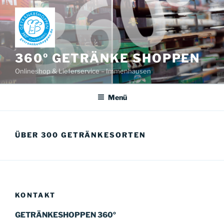
Zum
Inhalt
springen
360º GETRÄNKE SHOPPEN
Onlineshop & Lieferservice – Immenhausen
Menü
ÜBER 300 GETRÄNKESORTEN
KONTAKT
GETRÄNKESHOPPEN 360º