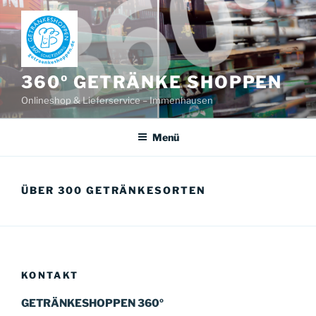
Zum
Inhalt
springen
360º GETRÄNKE SHOPPEN
Onlineshop & Lieferservice – Immenhausen
Menü
ÜBER 300 GETRÄNKESORTEN
KONTAKT
GETRÄNKESHOPPEN 360º