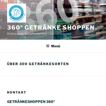
Zum
Inhalt
springen
360º GETRÄNKE SHOPPEN
Onlineshop & Lieferservice – Immenhausen
Menü
ÜBER 300 GETRÄNKESORTEN
KONTAKT
GETRÄNKESHOPPEN 360º