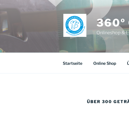
Zum
Inhalt
springen
360º
Onlineshop & L
Startseite
Online Shop
Ü
ÜBER 300 GET