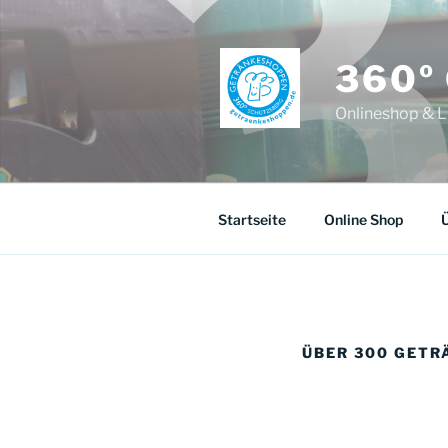
Zum
Inhalt
springen
360º
Onlineshop & L
Startseite
Online Shop
Ü
ÜBER 300 GET