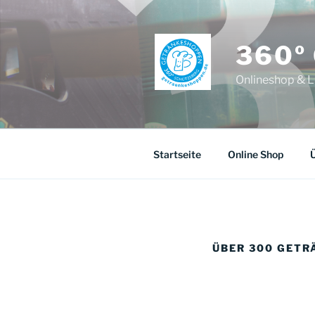
Zum
Inhalt
springen
360º
Onlineshop & L
Startseite
Online Shop
Ü
ÜBER 300 GET