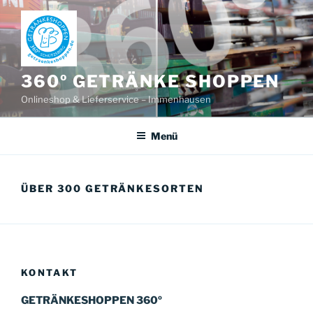
Zum
Inhalt
springen
360º GETRÄNKE SHOPPEN
Onlineshop & Lieferservice – Immenhausen
Menü
ÜBER 300 GETRÄNKESORTEN
KONTAKT
GETRÄNKESHOPPEN 360º