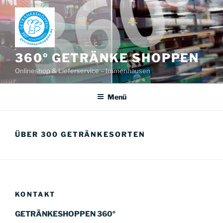
Zum
Inhalt
springen
360º GETRÄNKE SHOPPEN
Onlineshop & Lieferservice – Immenhausen
Menü
ÜBER 300 GETRÄNKESORTEN
KONTAKT
GETRÄNKESHOPPEN 360º