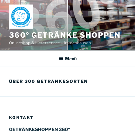
Zum
Inhalt
springen
360º GETRÄNKE SHOPPEN
Onlineshop & Lieferservice – Immenhausen
Menü
ÜBER 300 GETRÄNKESORTEN
KONTAKT
GETRÄNKESHOPPEN 360º